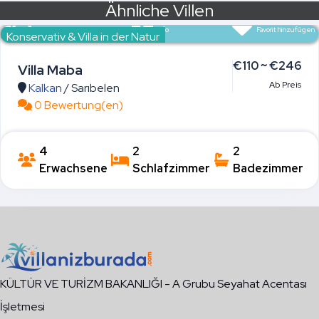
Ähnliche Villen
Alle Bilder
Info
Favorit hinzufügen
Konservativ & Villa in der Natur
€110 ~ €246
Villa Maba
Ab Preis
Kalkan
/
Sarıbelen
0 Bewertung(en)
4
2
2
Erwachsene
Schlafzimmer
Badezimmer
KÜLTÜR VE TURİZM BAKANLIĞI - A Grubu Seyahat Acentası
İşletmesi