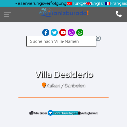
Reservierungsverfolgung
Türkçe
English
Français
Villa Desiderio
Kalkan / Sarıbelen
Alle Bilder
Favorit hinzufügen
Verfügbarkeit