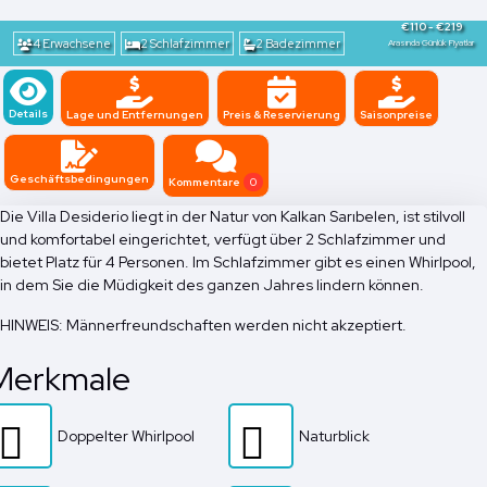
€110 - €219
4 Erwachsene
2 Schlafzimmer
2 Badezimmer
Arasında Günlük Fiyatlar
Details
Lage und Entfernungen
Preis & Reservierung
Saisonpreise
Geschäftsbedingungen
Kommentare
0
Die Villa Desiderio liegt in der Natur von Kalkan Sarıbelen, ist stilvoll
und komfortabel eingerichtet, verfügt über 2 Schlafzimmer und
bietet Platz für 4 Personen. Im Schlafzimmer gibt es einen Whirlpool,
in dem Sie die Müdigkeit des ganzen Jahres lindern können.
HINWEIS: Männerfreundschaften werden nicht akzeptiert.
Merkmale
Doppelter Whirlpool
Naturblick